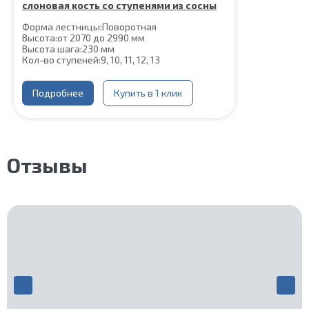
слоновая кость со ступенями из сосны
Форма лестницы:
Поворотная
Высота:
от 2070 до 2990 мм
Высота шага:
230 мм
Кол-во ступеней:
9, 10, 11, 12, 13
Цвет каркаса:
Слоновая кость
Глубина ступени:
300 мм
Материал каркаса:
Подробнее
Сталь
Купить в 1 клик
Ширина марша:
900 мм
Материал ступеней:
Сосна
Толщина ступени:
40 мм
Конструкция:
На двойном косоуре
Угол наклона:
45°
Отзывы
Срок гарантии (на металлокаркас):
25 лет