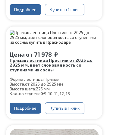
Угол наклона:
45°
Глубина ступени:
Подробнее
300 мм
Купить в 1 клик
Материал каркаса:
Сталь
Материал ступеней:
Сосна
Конструкция:
На двойном косоуре
Ширина марша:
900 мм
Цвет каркаса:
Слоновая кость
Срок гарантии (на металлокаркас):
25 лет
Цена
от
71 978
₽
Прямая лестница Престиж от 2025 до
2925 мм, цвет слоновая кость со
ступенями из сосны
Форма лестницы:
Прямая
Высота:
от 2025 до 2925 мм
Высота шага:
225 мм
Кол-во ступеней:
9, 10, 11, 12, 13
Ширина марша:
900 мм
Толщина ступени:
40 мм
Угол наклона:
Подробнее
45°
Купить в 1 клик
Цвет каркаса:
Слоновая кость
Материал ступеней:
Сосна
Конструкция:
На монокосоуре
Глубина ступени:
300 мм
Материал каркаса:
Сталь