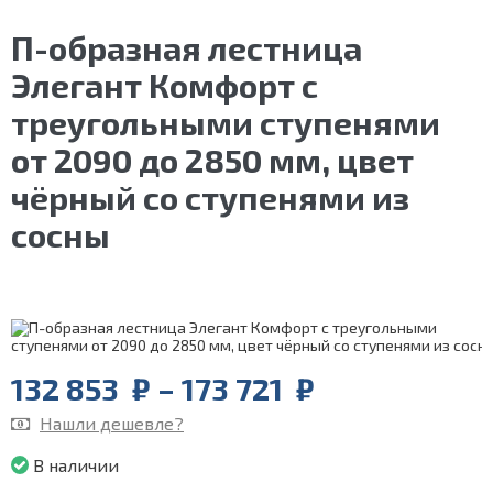
П-образная лестница
Элегант Комфорт с
треугольными ступенями
от 2090 до 2850 мм, цвет
чёрный со ступенями из
сосны
Price
132 853
₽
–
173 721
₽
range:
Нашли дешевле?
132
853
В наличии
₽