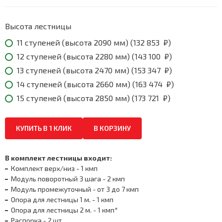
through
173
721
Высота лестницы
₽
11 ступеней (высота 2090 мм) (
132 853
₽
)
12 ступеней (высота 2280 мм) (
143 100
₽
)
13 ступеней (высота 2470 мм) (
153 347
₽
)
14 ступеней (высота 2660 мм) (
163 474
₽
)
15 ступеней (высота 2850 мм) (
173 721
₽
)
КУПИТЬ В 1 КЛИК
В КОРЗИНУ
В комплект лестницы входит:
Комплект верх/низ - 1 кмп
Модуль поворотный 3 шага - 2 кмп
Модуль промежуточный - от 3 до 7 кмп
Опора для лестницы 1 м. - 1 кмп
Опора для лестницы 2 м. - 1 кмп*
Распорка - 2 шт