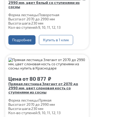
2990 мм, цвет белый со ступенями из
сосны
Форма лестницы:
Поворотная
Высота:
от 2070 до 2990 мм
Высота шага:
230 мм
Кол-во ступеней:
9, 10, 11, 12, 13
Цвет каркаса:
Белый
Глубина ступени:
300 мм
Ширина марша:
Подробнее
900 мм
Купить в 1 клик
Материал каркаса:
Сталь
Материал ступеней:
Сосна
Конструкция:
На двойном косоуре
Толщина ступени:
40 мм
Угол наклона:
45°
Срок гарантии (на металлокаркас):
25 лет
Цена
от
80 877
₽
Прямая лестница Элегант от 2070 до
2990 мм, цвет слоновая кость со
ступенями из сосны
Форма лестницы:
Прямая
Высота:
от 2070 до 2990 мм
Высота шага:
230 мм
Кол-во ступеней:
9, 10, 11, 12, 13
Толщина ступени:
40 мм