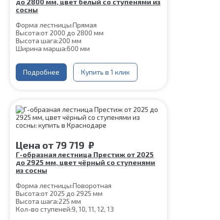
до 2800 мм, цвет белый со ступенями из
сосны
Форма лестницы:
Прямая
Высота:
от 2000 до 2800 мм
Высота шага:
200 мм
Ширина марша:
600 мм
Кол-во ступеней:
10, 11, 12, 13, 14
Толщина ступени:
40 мм
Угол наклона:
Подробнее
51°
Купить в 1 клик
Глубина ступени:
300 мм
Материал каркаса:
Сталь
Цвет каркаса:
Белый
Материал ступеней:
Сосна
Срок гарантии (на металлокаркас):
25 лет
Цена
от
79 719
₽
Г-образная лестница Престиж от 2025
до 2925 мм, цвет чёрный со ступенями
из сосны
Форма лестницы:
Поворотная
Высота:
от 2025 до 2925 мм
Высота шага:
225 мм
Кол-во ступеней:
9, 10, 11, 12, 13
Цвет каркаса:
Черный