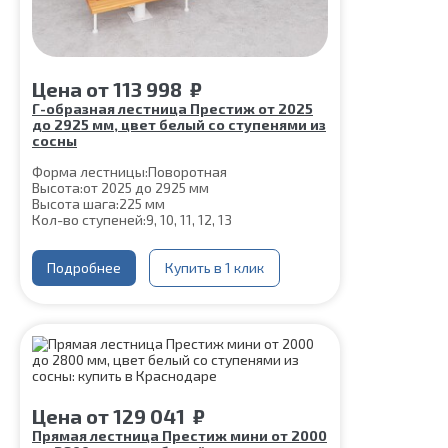
Цена
от
113 998
₽
Г-образная лестница Престиж от 2025
до 2925 мм, цвет белый со ступенями из
сосны
Форма лестницы:
Поворотная
Высота:
от 2025 до 2925 мм
Высота шага:
225 мм
Кол-во ступеней:
9, 10, 11, 12, 13
Цвет каркаса:
Белый
Глубина ступени:
300 мм
Ширина марша:
Подробнее
900 мм
Купить в 1 клик
Материал каркаса:
Сталь
Материал ступеней:
Сосна
Конструкция:
На монокосоуре
Толщина ступени:
40 мм
Угол наклона:
45°
Срок гарантии (на металлокаркас):
25 лет
Цена
от
129 041
₽
Прямая лестница Престиж мини от 2000