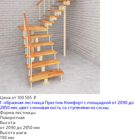
Цена
от
100 565
₽
Г-образная лестница Престиж Комфорт с площадкой от 2090 до
2850 мм, цвет слоновая кость со ступенями из сосны
Форма лестницы:
Поворотная
Высота:
от 2090 до 2850 мм
Высота шага:
190 мм