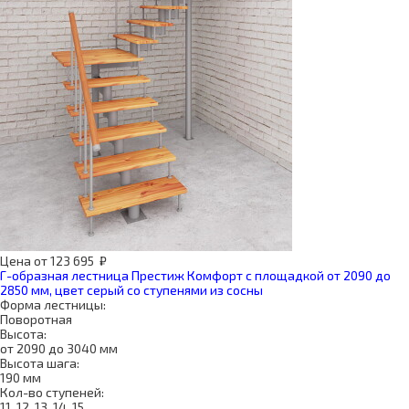
Цена
от
123 695
₽
Г-образная лестница Престиж Комфорт с площадкой от 2090 до
2850 мм, цвет серый со ступенями из сосны
Форма лестницы:
Поворотная
Высота:
от 2090 до 3040 мм
Высота шага:
190 мм
Кол-во ступеней:
11, 12, 13, 14, 15