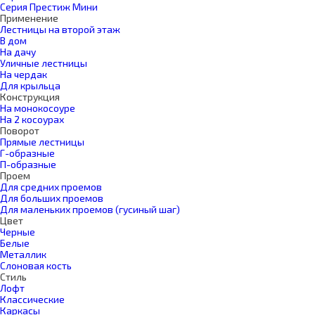
Серия Престиж Мини
Применение
Лестницы на второй этаж
В дом
На дачу
Уличные лестницы
На чердак
Для крыльца
Конструкция
На монокосоуре
На 2 косоурах
Поворот
Прямые лестницы
Г-образные
П-образные
Проем
Для средних проемов
Для больших проемов
Для маленьких проемов (гусиный шаг)
Цвет
Черные
Белые
Металлик
Слоновая кость
Стиль
Лофт
Классические
Каркасы