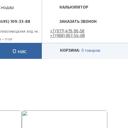
снодар
КАЛЬКУЛЯТОР
(495) 109-33-88
ЗАКАЗАТЬ ЗВОНОК
+7 (977) 479-90-58
ЛЕБОЗАВОДСКАЯ, ВЛД. 4А,
+7 (968) 067-54-08
0 — 17:00
info@superlestnica.com
О нас
КОРЗИНА:
0 товаров
Цвет
Стиль
Черные
Лофт
Белые
Классические
 (гусиный шаг)
Металлик
Слоновая кость