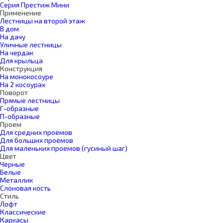
Серия Престиж Мини
Применение
Лестницы на второй этаж
В дом
На дачу
Уличные лестницы
На чердак
Для крыльца
Конструкция
На монокосоуре
На 2 косоурах
Поворот
Прямые лестницы
Г-образные
П-образные
Проем
Для средних проемов
Для больших проемов
Для маленьких проемов (гусиный шаг)
Цвет
Черные
Белые
Металлик
Слоновая кость
Стиль
Лофт
Классические
Каркасы