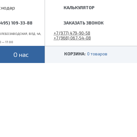
снодар
КАЛЬКУЛЯТОР
(495) 109-33-88
ЗАКАЗАТЬ ЗВОНОК
+7 (977) 479-90-58
ЛЕБОЗАВОДСКАЯ, ВЛД. 4А,
+7 (968) 067-54-08
0 — 17:00
info@superlestnica.com
О нас
КОРЗИНА:
0 товаров
Цвет
Стиль
Черные
Лофт
Белые
Классические
 (гусиный шаг)
Металлик
Слоновая кость