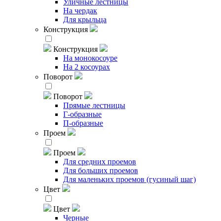
Уличные лестницы
На чердак
Для крыльца
Конструкция
Конструкция
На монокосоуре
На 2 косоурах
Поворот
Поворот
Прямые лестницы
Г-образные
П-образные
Проем
Проем
Для средних проемов
Для больших проемов
Для маленьких проемов (гусиный шаг)
Цвет
Цвет
Черные