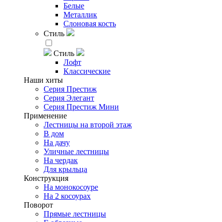
Белые
Металлик
Слоновая кость
Стиль
Стиль
Лофт
Классические
Наши хиты
Серия Престиж
Серия Элегант
Серия Престиж Мини
Применение
Лестницы на второй этаж
В дом
На дачу
Уличные лестницы
На чердак
Для крыльца
Конструкция
На монокосоуре
На 2 косоурах
Поворот
Прямые лестницы