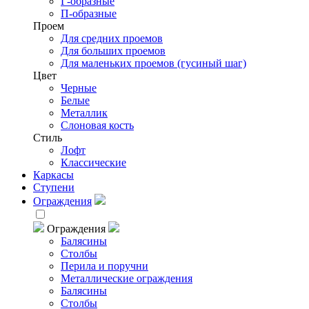
Г-образные
П-образные
Проем
Для средних проемов
Для больших проемов
Для маленьких проемов (гусиный шаг)
Цвет
Черные
Белые
Металлик
Слоновая кость
Стиль
Лофт
Классические
Каркасы
Ступени
Ограждения
Ограждения
Балясины
Столбы
Перила и поручни
Металлические ограждения
Балясины
Столбы