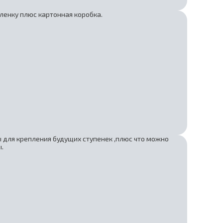
ленку плюс картонная коробка.
ы для крепления будущих ступенек ,плюс что можно
.