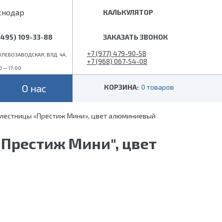
снодар
КАЛЬКУЛЯТОР
(495) 109-33-88
ЗАКАЗАТЬ ЗВОНОК
+7 (977) 479-90-58
ЛЕБОЗАВОДСКАЯ, ВЛД. 4А,
+7 (968) 067-54-08
0 — 17:00
info@superlestnica.com
О нас
КОРЗИНА:
0 товаров
 лестницы «Престиж Мини», цвет алюминиевый
Цвет
Стиль
Черные
Лофт
"Престиж Мини", цвет
Белые
Классические
 (гусиный шаг)
Металлик
Слоновая кость