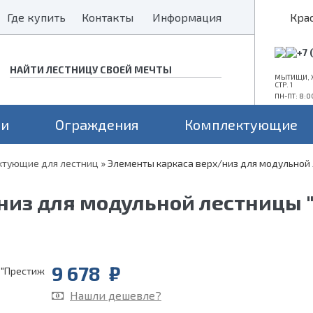
Где купить
Где купить
Контакты
Контакты
Информация
Информация
Кра
+7 
МЫТИЩИ, Х
СТР. 1
ПН-ПТ: 8:0
ни
Ограждения
Комплектующие
тующие для лестниц
»
Элементы каркаса верх/низ для модульной
Конструкция
Поворот
Проем
а монокосоуре
Прямые лестницы
Для средних проемов
низ для модульной лестницы 
а 2 косоурах
Г-образные
Для больших проемов
П-образные
Для маленьких проемов
9 678
₽
Нашли дешевле?