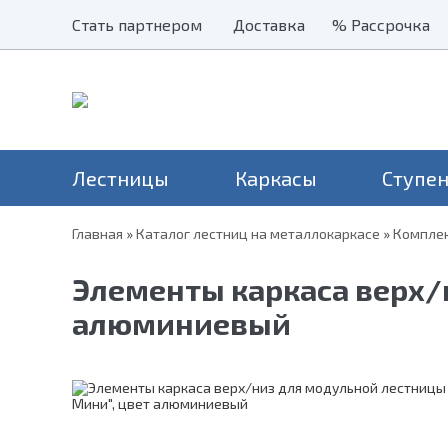
Стать партнером
Стать партнером
Доставка
Доставка
% Рассрочка
% Рассрочка
Лестницы
Каркасы
Ступе
Главная
»
Каталог лестниц на металлокаркасе
»
Комплек
Наши хиты
Балясины
Применение
Столбы
Серия Престиж
Лестницы на второй этаж
Н
Элементы каркаса верх/
Перила и поручни
Серия Элегант
В дом
Н
Металлические ограждения
алюминиевый
Серия Престиж Мини
На дачу
Уличные лестницы
На чердак
Для крыльца