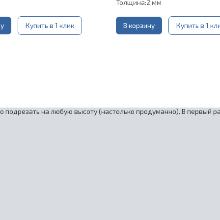
Толщина:
2 мм
ну
Купить в 1 клик
В корзину
Купить в 1 кл
о подрезать на любую высоту (настолько продуманно). В первый р