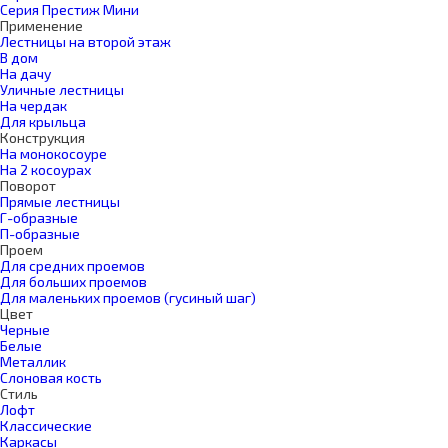
Серия Престиж Мини
Применение
Лестницы на второй этаж
В дом
На дачу
Уличные лестницы
На чердак
Для крыльца
Конструкция
На монокосоуре
На 2 косоурах
Поворот
Прямые лестницы
Г-образные
П-образные
Проем
Для средних проемов
Для больших проемов
Для маленьких проемов (гусиный шаг)
Цвет
Черные
Белые
Металлик
Слоновая кость
Стиль
Лофт
Классические
Каркасы