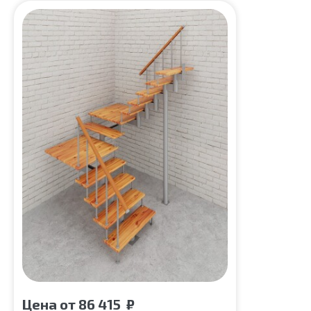
Цена
от
86 415
₽