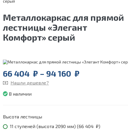
серый
Металлокаркас для прямой
лестницы «Элегант
Комфорт» серый
66 404
₽
–
94 160
₽
Price
range:
Нашли дешевле?
66
404
В наличии
₽
through
94
160
Высота лестницы
₽
11 ступеней (высота 2090 мм) (
66 404
₽
)