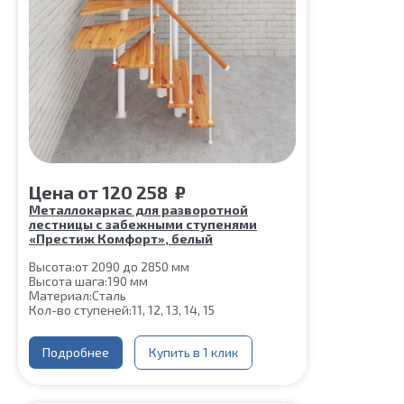
Цена
от
120 258
₽
Металлокаркас для разворотной
лестницы с забежными ступенями
«Престиж Комфорт», белый
Высота:
от 2090 до 2850 мм
Высота шага:
190 мм
Материал:
Сталь
Кол-во ступеней:
11, 12, 13, 14, 15
Подробнее
Купить в 1 клик