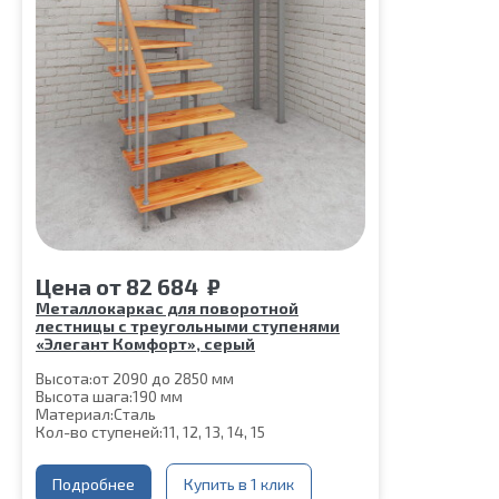
Цена
от
82 684
₽
Металлокаркас для поворотной
лестницы с треугольными ступенями
«Элегант Комфорт», серый
Высота:
от 2090 до 2850 мм
Высота шага:
190 мм
Материал:
Сталь
Кол-во ступеней:
11, 12, 13, 14, 15
Подробнее
Купить в 1 клик