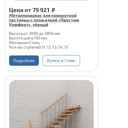
Цена
от
79 921
₽
Металлокаркас для поворотной
лестницы с площадкой «Престиж
Комфорт», чёрный
Высота:
от 2090 до 2850 мм
Высота шага:
190 мм
Материал:
Сталь
Кол-во ступеней:
11, 12, 13, 14, 15
Подробнее
Купить в 1 клик