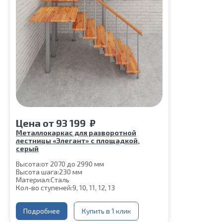
Цена
от
93 199
₽
Металлокаркас для разворотной
лестницы «Элегант» с площадкой,
серый
Высота:
от 2070 до 2990 мм
Высота шага:
230 мм
Материал:
Сталь
Кол-во ступеней:
9, 10, 11, 12, 13
Подробнее
Купить в 1 клик