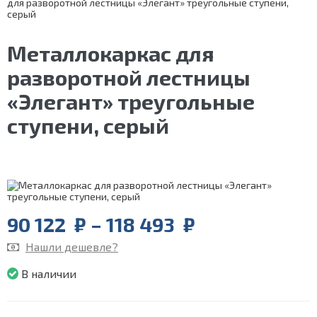
для разворотной лестницы «Элегант» треугольные ступени,
серый
Металлокаркас для
разворотной лестницы
«Элегант» треугольные
ступени, серый
Price
90 122
₽
–
118 493
₽
range:
Нашли дешевле?
90
122
В наличии
₽
through