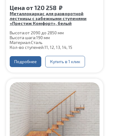
Цена
от
120 258
₽
Металлокаркас для разворотной
лестницы с забежными ступенями
«Престиж Комфорт», белый
Высота:
от 2090 до 2850 мм
Высота шага:
190 мм
Материал:
Сталь
Кол-во ступеней:
11, 12, 13, 14, 15
Подробнее
Купить в 1 клик